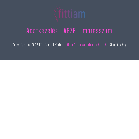
Adatkezelés
|
ÁSZF
|
Impresszum
Copyright © 2026 Fittiam Edzéstár |
WordPress weboldal készítés
: Sikerösvény