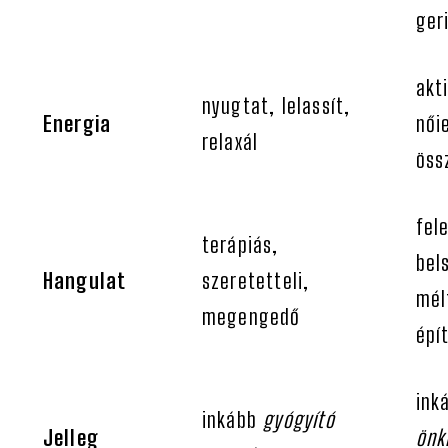
ger
akti
nyugtat, lelassít,
Energia
női
relaxál
öss
fel
terápiás,
bel
Hangulat
szeretetteli,
mél
megengedő
épí
ink
inkább
gyógyító
Jelleg
önk