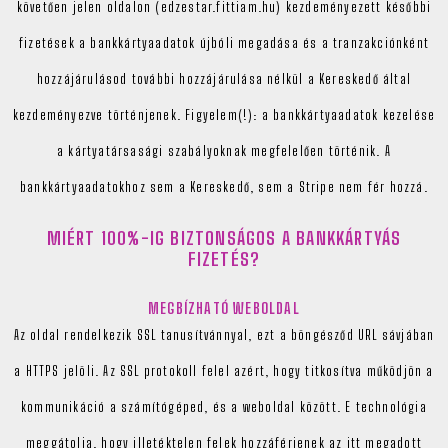
követően jelen oldalon (edzestar.fittiam.hu) kezdeményezett későbbi
fizetések a bankkártyaadatok újbóli megadása és a tranzakciónként
hozzájárulásod további hozzájárulása nélkül a Kereskedő által
kezdeményezve történjenek. Figyelem(!): a bankkártyaadatok kezelése
a kártyatársasági szabályoknak megfelelően történik. A
bankkártyaadatokhoz sem a Kereskedő, sem a Stripe nem fér hozzá.
MIÉRT 100%-IG BIZTONSÁGOS A BANKKÁRTYÁS
FIZETÉS?
MEGBÍZHATÓ WEBOLDAL
Az oldal rendelkezik SSL tanusítvánnyal, ezt a böngésződ URL sávjában
a HTTPS jelöli. Az SSL protokoll felel azért, hogy titkosítva működjön a
kommunikáció a számítógéped, és a weboldal között. E technológia
meggátolja, hogy illetéktelen felek hozzáférjenek az itt megadott