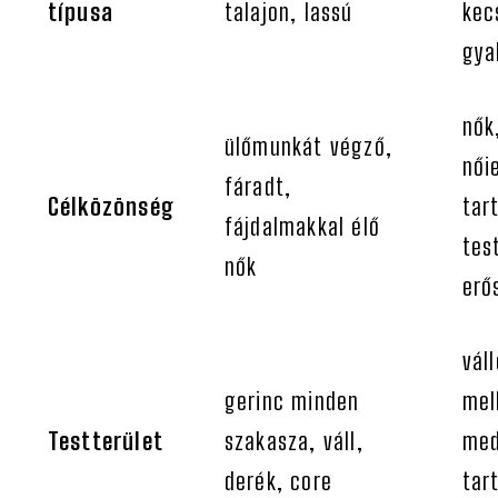
típusa
talajon, lassú
kec
gya
nők
ülőmunkát végző,
női
fáradt,
Célközönség
tar
fájdalmakkal élő
tes
nők
erő
váll
gerinc minden
mel
Testterület
szakasza, váll,
med
derék, core
tar