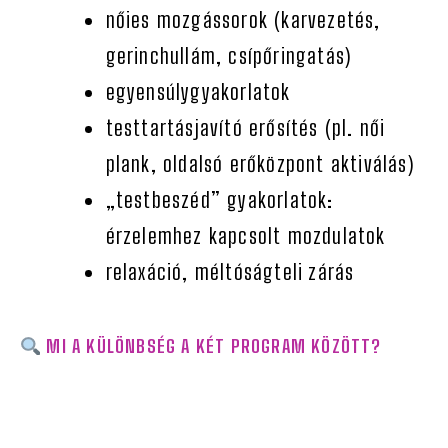
nőies mozgássorok (karvezetés,
gerinchullám, csípőringatás)
egyensúlygyakorlatok
testtartásjavító erősítés (pl. női
plank, oldalsó erőközpont aktiválás)
„testbeszéd” gyakorlatok:
érzelemhez kapcsolt mozdulatok
relaxáció, méltóságteli zárás
MI A KÜLÖNBSÉG A KÉT PROGRAM KÖZÖTT?