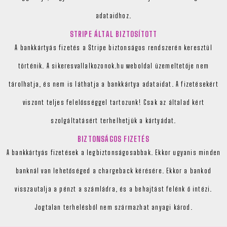
adataidhoz.
STRIPE ÁLTAL BIZTOSÍTOTT
A bankkártyás fizetés a Stripe biztonságos rendszerén keresztül
történik. A sikeresvallalkozonok.hu weboldal üzemeltetője nem
tárolhatja, és nem is láthatja a bankkártya adataidat. A fizetésekért
viszont teljes felelősséggel tartozunk! Csak az általad kért
szolgáltatásért terhelhetjük a kártyádat.
BIZTONSÁGOS FIZETÉS
A bankkártyás fizetések a legbiztonságosabbak. Ekkor ugyanis minden
banknál van lehetőséged a chargeback kérésére. Ekkor a bankod
visszautalja a pénzt a számládra, és a behajtást felénk ő intézi.
Jogtalan terhelésből nem származhat anyagi károd.