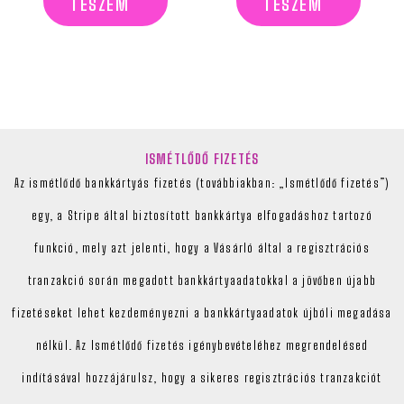
TESZEM
TESZEM
ISMÉTLŐDŐ FIZETÉS
Az ismétlődő bankkártyás fizetés (továbbiakban: „Ismétlődő fizetés”)
egy, a Stripe által biztosított bankkártya elfogadáshoz tartozó
funkció, mely azt jelenti, hogy a Vásárló által a regisztrációs
tranzakció során megadott bankkártyaadatokkal a jövőben újabb
fizetéseket lehet kezdeményezni a bankkártyaadatok újbóli megadása
nélkül. Az Ismétlődő fizetés igénybevételéhez megrendelésed
indításával hozzájárulsz, hogy a sikeres regisztrációs tranzakciót