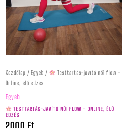
Kezdőlap
/
Egyéb
/
Testtartás-javító női flow –
Online, élő edzés
Egyéb
TESTTARTÁS-JAVÍTÓ NŐI FLOW – ONLINE, ÉLŐ
EDZÉS
2000
Ft