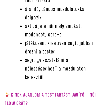
testtartásra
áramló, táncos mozdulatokkal
dolgozik
aktiválja a női mélyizmokat,
medencét, core-t
játékosan, kreatívan segít jobban
érezni a tested
segít „visszatalálni a
nőiességedhez” a mozdulaton
keresztül
KINEK AJÁNLOM A TESTTARTÁST JAVÍTÓ – NŐI
FLOW ÓRÁT?