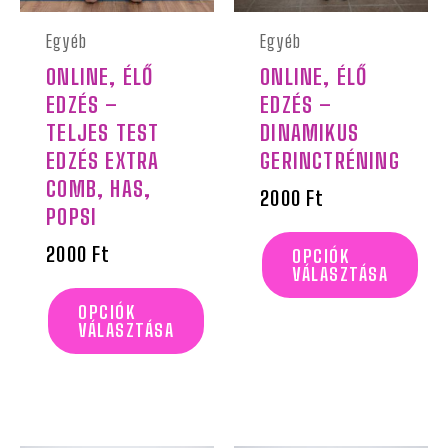
van.
van.
Egyéb
Egyéb
A
A
ONLINE, ÉLŐ
ONLINE, ÉLŐ
változatok
változatok
EDZÉS –
EDZÉS –
a
a
TELJES TEST
DINAMIKUS
termékoldalon
termékoldalon
EDZÉS EXTRA
GERINCTRÉNING
COMB, HAS,
választhatók
választhatók
2000
Ft
POPSI
ki
ki
2000
Ft
OPCIÓK
VÁLASZTÁSA
OPCIÓK
VÁLASZTÁSA