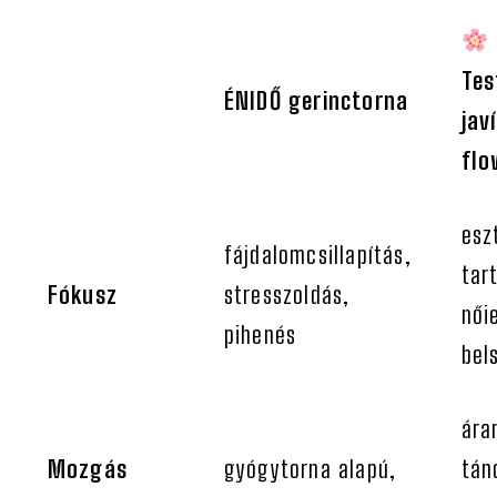
Tes
ÉNIDŐ gerinctorna
jav
fl
esz
fájdalomcsillapítás,
tar
Fókusz
stresszoldás,
női
pihenés
bel
ára
Mozgás
gyógytorna alapú,
tán