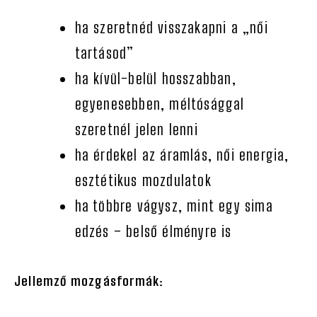
ha szeretnéd visszakapni a „női
tartásod”
ha kívül-belül hosszabban,
egyenesebben, méltósággal
szeretnél jelen lenni
ha érdekel az áramlás, női energia,
esztétikus mozdulatok
ha többre vágysz, mint egy sima
edzés – belső élményre is
Jellemző mozgásformák: