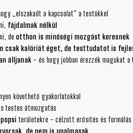
hogy „elszakadt a kapcsolat” a testükkel
ni,
fájdalmak nélkül
ni, de
otthon is minőségi mozgást keresnek
 csak kalóriát éget, de testtudatot is fejle
an álljanak
– és hogy jobban érezzék magukat a 
nnyen követhető gyakorlatokkal
jes testes átmozgatás
-popsi
területekre – célzott erősítés és formálás
gyorsak, de nem is unalmasak