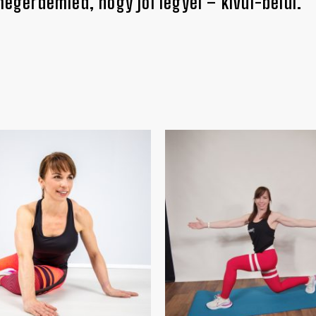
gérdemled, hogy jól legyél – kívül-belül.