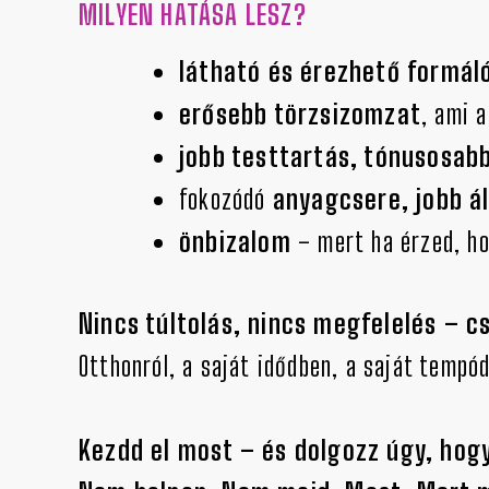
MILYEN HATÁSA LESZ?
látható és érezhető formál
erősebb törzsizomzat
, ami a
jobb testtartás, tónusosab
fokozódó
anyagcsere, jobb á
önbizalom
– mert ha érzed, ho
Nincs túltolás, nincs megfelelés – c
Otthonról, a saját idődben, a saját tempó
Kezdd el most – és dolgozz úgy, hog