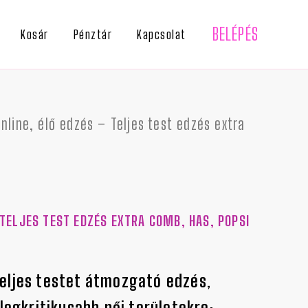
BELÉPÉS
Kosár
Pénztár
Kapcsolat
nline, élő edzés – Teljes test edzés extra
 TELJES TEST EDZÉS EXTRA COMB, HAS, POPSI
eljes testet átmozgató edzés
,
 legkritikusabb női területekre
: