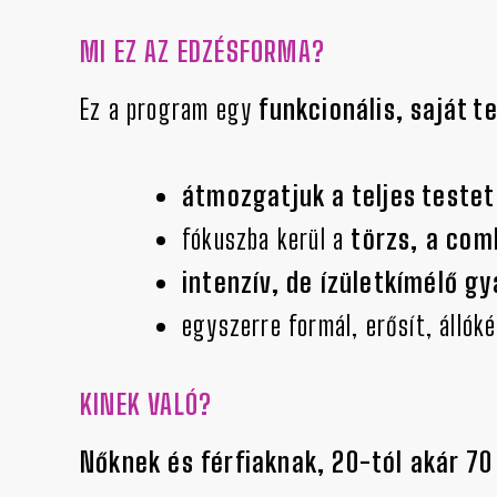
MI EZ AZ EDZÉSFORMA?
Ez a program egy
funkcionális, saját t
átmozgatjuk a teljes testet
fókuszba kerül a
törzs, a com
intenzív, de ízületkímélő g
egyszerre formál, erősít, állók
KINEK VALÓ?
Nőknek és férfiaknak, 20-tól akár 70 