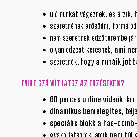
ülőmunkát végeznek, és érzik, 
szeretnének erősödni, formálód
nem szeretnek edzőterembe jár
olyan edzést keresnek,
ami nem
szeretnék, hogy
a ruháik jobb
MIRE SZÁMÍTHATSZ AZ EDZÉSEKEN?
60 perces online videók
, kö
dinamikus bemelegítés
, tel
speciális blokk a has-comb
gyakorlatsorok, amik
nem túl 