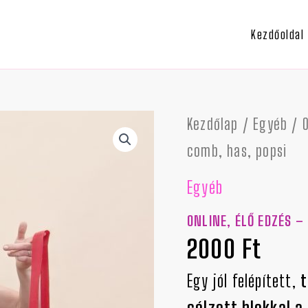
Kezdőoldal
Online,
Kezdőlap
/
Egyéb
/ O
élő
edzés
comb, has, popsi
-
Teljes
Egyéb
test
edzés
extra
ONLINE, ÉLŐ EDZÉS –
comb,
has,
2000
Ft
popsi
mennyiség
Egy jól felépített,
t
célzott blokkal a