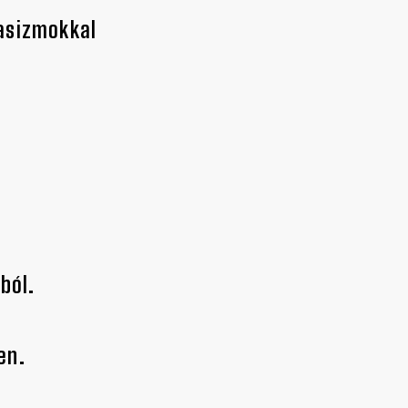
hasizmokkal
ból.
en.