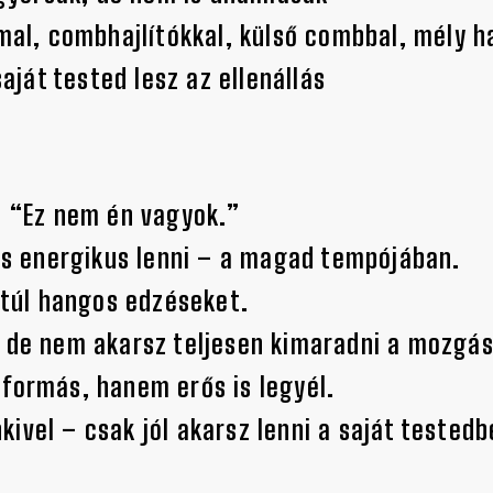
mal, combhajlítókkal, külső combbal, mély 
saját tested lesz az ellenállás
: “Ez nem én vagyok.”
 és energikus lenni – a magad tempójában.
, túl hangos edzéseket.
, de nem akarsz teljesen kimaradni a mozgás
formás, hanem erős is legyél.
ivel – csak jól akarsz lenni a saját testedb