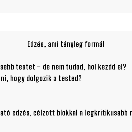
Edzés, ami tényleg formál
sebb testet – de nem tudod, hol kezdd el?
ni, hogy dolgozik a tested
?
gató edzés
,
célzott blokkal a legkritikusabb 