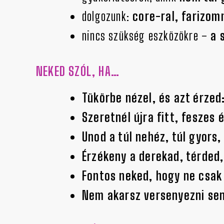
dolgozunk:
core-ral, farizom
nincs szükség eszközökre –
a 
NEKED SZÓL, HA…
Tükörbe nézel, és azt érzed
Szeretnél újra fitt, feszes
Unod a túl nehéz, túl gyors
Érzékeny a derekad, térded
Fontos neked, hogy ne csak 
Nem akarsz versenyezni senk