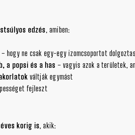
estsúlyos edzés
, amiben:
– hogy ne csak egy-egy izomcsoportot dolgozta
b, a popsi és a has
– vagyis azok a területek, a
yakorlatok
váltják egymást
épességet fejleszt
éves korig is
, akik: