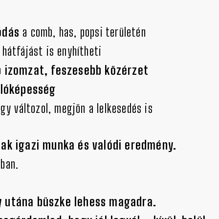
ódás
a comb, has, popsi területén
 hátfájást is enyhítheti
b izomzat, feszesebb közérzet
llóképesség
gy változol, megjön a lelkesedés is
sak igazi munka és valódi eredmény.
dban.
y utána büszke lehess magadra.