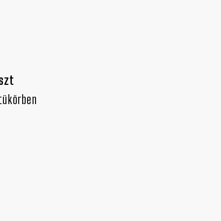
szt
tükörben