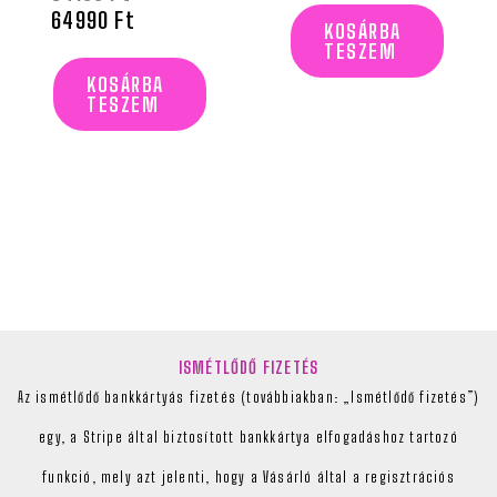
64990
Ft
KOSÁRBA
TESZEM
KOSÁRBA
TESZEM
ISMÉTLŐDŐ FIZETÉS
Az ismétlődő bankkártyás fizetés (továbbiakban: „Ismétlődő fizetés”)
egy, a Stripe által biztosított bankkártya elfogadáshoz tartozó
funkció, mely azt jelenti, hogy a Vásárló által a regisztrációs