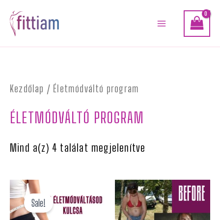
Skip
MAIN
to
MENU
content
Kezdőlap
/ Életmódváltó program
ÉLETMÓDVÁLTÓ PROGRAM
Mind a(z) 4 találat megjelenítve
Current
Original
price
price
Sale!
is:
was: