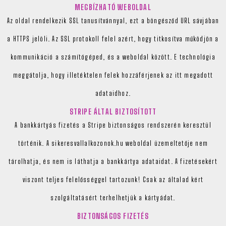
MEGBÍZHATÓ WEBOLDAL
Az oldal rendelkezik SSL tanusítvánnyal, ezt a böngésződ URL sávjában
a HTTPS jelöli. Az SSL protokoll felel azért, hogy titkosítva működjön a
kommunikáció a számítógéped, és a weboldal között. E technológia
meggátolja, hogy illetéktelen felek hozzáférjenek az itt megadott
adataidhoz.
STRIPE ÁLTAL BIZTOSÍTOTT
A bankkártyás fizetés a Stripe biztonságos rendszerén keresztül
történik. A sikeresvallalkozonok.hu weboldal üzemeltetője nem
tárolhatja, és nem is láthatja a bankkártya adataidat. A fizetésekért
viszont teljes felelősséggel tartozunk! Csak az általad kért
szolgáltatásért terhelhetjük a kártyádat.
BIZTONSÁGOS FIZETÉS