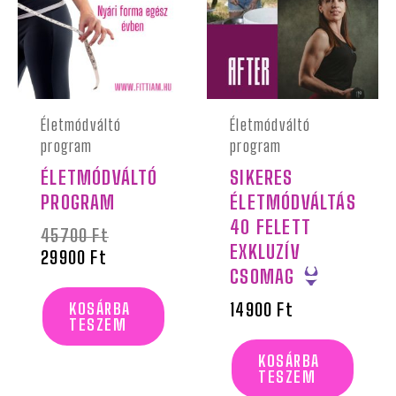
29900 Ft.
45700 Ft.
Életmódváltó
Életmódváltó
program
program
ÉLETMÓDVÁLTÓ
SIKERES
PROGRAM
ÉLETMÓDVÁLTÁS
40 FELETT
45700
Ft
EXKLUZÍV
29900
Ft
CSOMAG
KOSÁRBA
14900
Ft
TESZEM
KOSÁRBA
TESZEM