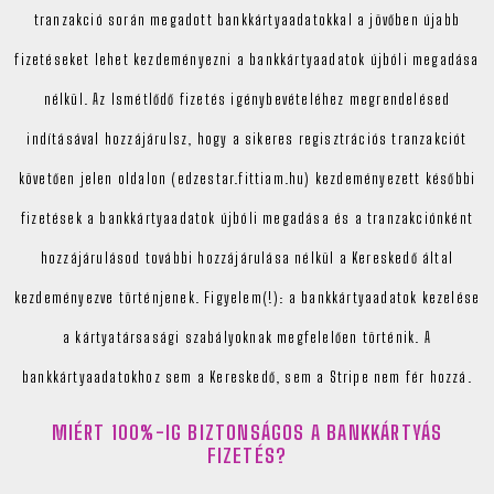
tranzakció során megadott bankkártyaadatokkal a jövőben újabb
fizetéseket lehet kezdeményezni a bankkártyaadatok újbóli megadása
nélkül. Az Ismétlődő fizetés igénybevételéhez megrendelésed
indításával hozzájárulsz, hogy a sikeres regisztrációs tranzakciót
követően jelen oldalon (edzestar.fittiam.hu) kezdeményezett későbbi
fizetések a bankkártyaadatok újbóli megadása és a tranzakciónként
hozzájárulásod további hozzájárulása nélkül a Kereskedő által
kezdeményezve történjenek. Figyelem(!): a bankkártyaadatok kezelése
a kártyatársasági szabályoknak megfelelően történik. A
bankkártyaadatokhoz sem a Kereskedő, sem a Stripe nem fér hozzá.
MIÉRT 100%-IG BIZTONSÁGOS A BANKKÁRTYÁS
FIZETÉS?